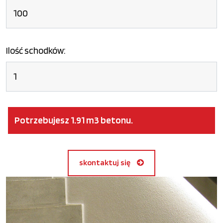
Ilość schodków:
Potrzebujesz
1.91
m
3
betonu.
skontaktuj się