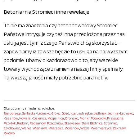
Betoniarnia Stromiec i inne rewelacje
To nie ma znaczenia czy beton towarowy Stromiec
Państwa intryguje czy też inna przedłożona przez nas
usługa jest tym, z czego Państwo chcą skorzystać –
zapewniamy iż zawsze będzie to usługa na najwyższym
poziomie. Dbamy o każdorazowo o to, aby wszelkie
towary wychodzące z ramienia naszej firmy spełniały
najwyższą jakość i miały potrzebne parametry.
Obsługujemy miasta i ich okolice:
Białobrzegi
,
Garbatka-Letnisko
,
Grójec
,
Gózd
,
Iłża
,
Jastrzębia
,
Jedlińsk
,
Jedlnia-Letnisko
,
Kazanów
,
Kowala
,
Kozienice
,
Mogielnica
,
Orońsko
,
Pionki
,
Potworów
,
Przysucha
,
Przytyk
,
Radom
,
Radzanów
,
Rzeczniów
,
Skaryszew
,
Stara Błotnica
,
Stromiec
,
Szydłowiec
,
Warka
,
Wieniawa
,
Wierzbica
,
Wolanów
,
Wsola
,
Wyśmierzyce
,
Zakrzew
,
Zwoleń
.