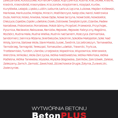
Żaleszańskie
,
Kolbuszowa
,
Komarów-Osada
,
Koprzywnica
,
Kosina
,
Kraczkowa
,
Krasne
,
Kraśnik
,
Krasnobród
,
Krasnystaw
,
Krzczonów
,
Księżomierz
,
Księżpol
,
Kurów
,
Kuryłówka
,
Leżajsk
,
Lipsko
,
Lublin
,
Łabunie
,
Łańcut
,
Łęczna
,
Łukowa
,
Majdan Królewski
,
Markowa
,
Markuszów
,
Milejów
,
Mirocin
,
Modliborzyce
,
Nałęczów
,
Narol
,
Niedrzwica
Duża
,
Niemce
,
Nisko
,
Niwiska
,
Nowa Dęba
,
Nowa Sarzyna
,
Nowe Sioło
,
Nowosielce
,
Oleszyce
,
Opatów
,
Opole Lubelskie
,
Osiek
,
Ostrowiec Świętokrzyski
,
Ożarów
,
Padew
Narodowa
,
Piskorowice
,
Poniatowa
,
Potok Górny
,
Przędzel
,
Przeworsk
,
Przychojec
,
Pysznica
,
Racławice
,
Rakszawa
,
Raniżów
,
Rejowiec
,
Rejowiec Fabryczny
,
Rogóźno
,
Rozbórz
,
Rudna Mała
,
Rudna Wielka
,
Rudnik nad Sanem
,
Rzeczyca Ziemiańska
,
Sandomierz
,
Siennica Różana
,
Skierbieszów
,
Sokolniki
,
Sokołów Małopolski
,
Solec Nad
Wisłą
,
Sonina
,
Stalowa Wola
,
Stare Miasto
,
Susiec
,
Świdnik
,
Szczebrzeszyn
,
Tarnawatka
,
Tarnobrzeg
,
Tarnogród
,
Tereszpol
,
Tomaszów Lubelski
,
Trawniki
,
Tryńcza
,
Trzebownisko
,
Turobin
,
Ulanów
,
Urzejowice
,
Wąwolnica
,
Wiązownica
,
Wierzawice
,
Wierzbna
,
Wilkołaz
,
Wola Żarczycka
,
Wólka Niedźwiedzka
,
Wólka Pełkińska
,
Wólka
Podleśna
,
Wólka Tanewska
,
Wysoka
,
Wysoka Głogowska
,
Zaklików
,
Zakrzówek
,
Zalesie
,
Zaleszany
,
Zamch
,
Zamość
,
Zawichost
,
Zdziechowice Drugie
,
Żołynia
,
Żurawiczki
,
Zwierzyniec
.