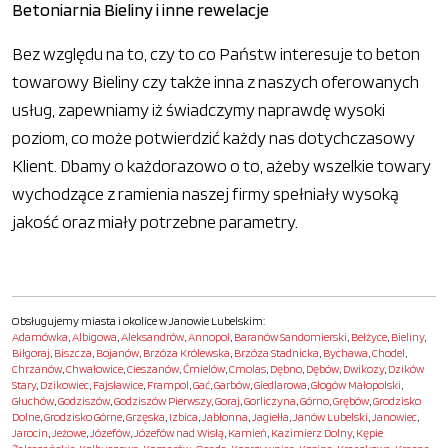
Betoniarnia Bieliny i inne rewelacje
Bez względu na to, czy to co Państw interesuje to beton
towarowy Bieliny czy także inna z naszych oferowanych
usług, zapewniamy iż świadczymy naprawdę wysoki
poziom, co może potwierdzić każdy nas dotychczasowy
Klient. Dbamy o każdorazowo o to, ażeby wszelkie towary
wychodzące z ramienia naszej firmy spełniały wysoką
jakość oraz miały potrzebne parametry.
Obsługujemy miasta i okolice w Janowie Lubelskim:
Adamówka
,
Albigowa
,
Aleksandrów
,
Annopol
,
Baranów Sandomierski
,
Bełżyce
,
Bieliny
,
Biłgoraj
,
Biszcza
,
Bojanów
,
Brzóza Królewska
,
Brzóza Stadnicka
,
Bychawa
,
Chodel
,
Chrzanów
,
Chwałowice
,
Cieszanów
,
Ćmielów
,
Cmolas
,
Dębno
,
Dębów
,
Dwikozy
,
Dzików
Stary
,
Dzikowiec
,
Fajsławice
,
Frampol
,
Gać
,
Garbów
,
Giedlarowa
,
Głogów Małopolski
,
Głuchów
,
Godziszów
,
Godziszów Pierwszy
,
Goraj
,
Gorliczyna
,
Górno
,
Grębów
,
Grodzisko
Dolne
,
Grodzisko Górne
,
Grzęska
,
Izbica
,
Jabłonna
,
Jagiełła
,
Janów Lubelski
,
Janowiec
,
Jarocin
,
Jeżowe
,
Józefów
,
Józefów nad Wisłą
,
Kamień
,
Kazimierz Dolny
,
Kępie