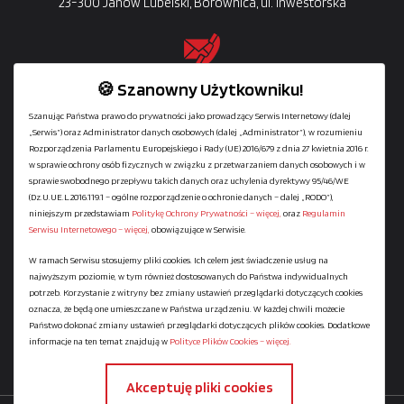
23-300 Janów Lubelski, Borownica, ul. Inwestorska
🍪 Szanowny Użytkowniku!
Owadów: +48
608-440-640
| +48
(48) 381-70-70
Szanując Państwa prawo do prywatności jako prowadzący Serwis Internetowy (dalej
Janów Lubelski: +48
691-199-991
„Serwis”) oraz Administrator danych osobowych (dalej „Administrator”), w rozumieniu
Dział sprzedaży prefabrykatów
Rozporządzenia Parlamentu Europejskiego i Rady (UE) 2016/679 z dnia 27 kwietnia 2016 r.
+48
691-484-036
w sprawie ochrony osób fizycznych w związku z przetwarzaniem danych osobowych i w
sprawie swobodnego przepływu takich danych oraz uchylenia dyrektywy 95/46/WE
(Dz.U.UE.L.2016.119.1 – ogólne rozporządzenie o ochronie danych – dalej „RODO”),
niniejszym przedstawiam
Politykę Ochrony Prywatności – więcej,
oraz
Regulamin
Dystrybucja
Serwisu Internetowego – więcej,
obowiązujące w Serwisie.
W ramach Serwisu stosujemy pliki cookies. Ich celem jest świadczenie usług na
najwyższym poziomie, w tym również dostosowanych do Państwa indywidualnych
Regulamin serwisu
potrzeb. Korzystanie z witryny bez zmiany ustawień przeglądarki dotyczących cookies
Polityka Ochrony Prywatności
oznacza, że będą one umieszczane w Państwa urządzeniu. W każdej chwili możecie
Państwo dokonać zmiany ustawień przeglądarki dotyczących plików cookies. Dodatkowe
Polityka Plików Cookies
informacje na ten temat znajdują w
Polityce Plików Cookies – więcej.
Mapa strony
Akceptuję pliki cookies