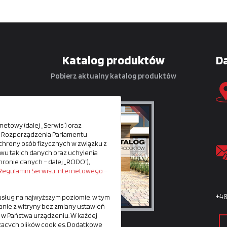
Katalog produktów
D
Pobierz aktualny katalog produktów
etowy (dalej „Serwis”) oraz
ów
iu Rozporządzenia Parlamentu
e ochrony osób fizycznych w związku z
u takich danych oraz uchylenia
hronie danych – dalej „RODO”),
ą.
Regulamin Serwisu Internetowego –
+4
 usług na najwyższym poziomie, w tym
nie z witryny bez zmiany ustawień
 w Państwa urządzeniu. W każdej
zących plików cookies. Dodatkowe