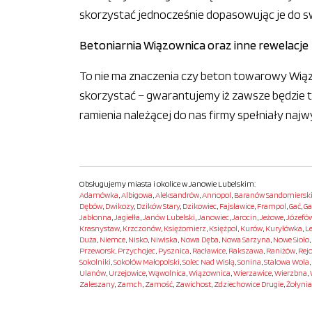
skorzystać jednocześnie dopasowując je do s
Betoniarnia Wiązownica oraz inne rewelacje
To nie ma znaczenia czy beton towarowy Wiąz
skorzystać – gwarantujemy iż zawsze będzie
ramienia należącej do nas firmy spełniały naj
Obsługujemy miasta i okolice w Janowie Lubelskim:
Adamówka
,
Albigowa
,
Aleksandrów
,
Annopol
,
Baranów Sandomiersk
Dębów
,
Dwikozy
,
Dzików Stary
,
Dzikowiec
,
Fajsławice
,
Frampol
,
Gać
,
Ga
Jabłonna
,
Jagiełła
,
Janów Lubelski
,
Janowiec
,
Jarocin
,
Jeżowe
,
Józefó
Krasnystaw
,
Krzczonów
,
Księżomierz
,
Księżpol
,
Kurów
,
Kuryłówka
,
L
Duża
,
Niemce
,
Nisko
,
Niwiska
,
Nowa Dęba
,
Nowa Sarzyna
,
Nowe Sioło
,
Przeworsk
,
Przychojec
,
Pysznica
,
Racławice
,
Rakszawa
,
Raniżów
,
Rej
Sokolniki
,
Sokołów Małopolski
,
Solec Nad Wisłą
,
Sonina
,
Stalowa Wola
,
Ulanów
,
Urzejowice
,
Wąwolnica
,
Wiązownica
,
Wierzawice
,
Wierzbna
,
Zaleszany
,
Zamch
,
Zamość
,
Zawichost
,
Zdziechowice Drugie
,
Żołynia