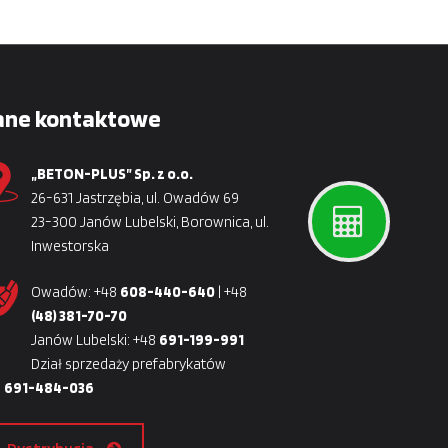
ane kontaktowe
„BETON-PLUS” Sp. z o.o.
26-631 Jastrzębia, ul. Owadów 69
23-300 Janów Lubelski, Borownica, ul.
Inwestorska
Owadów: +48
608-440-640
| +48
(48) 381-70-70
Janów Lubelski: +48
691-199-991
Dział sprzedaży prefabrykatów
8
691-484-036