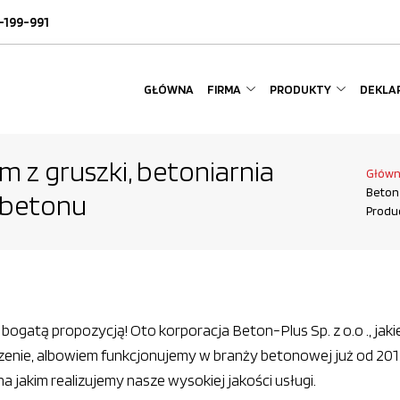
-199-991
GŁÓWNA
FIRMA
PRODUKTY
DEKLAR
 z gruszki, betoniarnia
Głów
Beton 
 betonu
Produ
bogatą propozycją! Oto korporacja Beton-Plus Sp. z o.o ., jaki
nie, albowiem funkcjonujemy w branży betonowej już od 2012
na jakim realizujemy nasze wysokiej jakości usługi.