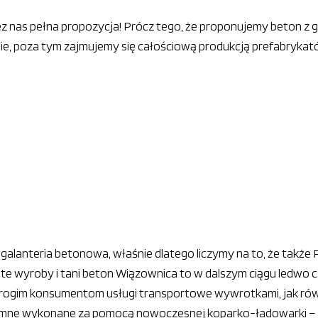
ez nas pełna propozycja! Prócz tego, że proponujemy beton z 
ie, poza tym zajmujemy się całościową produkcją prefabrykat
alanteria betonowa, właśnie dlatego liczymy na to, że także 
 te wyroby i tani beton Wiązownica to w dalszym ciągu ledwo c
drogim konsumentom usługi transportowe wywrotkami, jak 
 ziemne wykonane za pomocą nowoczesnej koparko-ładowarki –