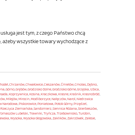
 usługa jest tym, z czego Państwo chcą
o, ażeby wszystkie towary wychodzące z
hodel
,
Chrzanów
,
Chwałowice
,
Cieszanów
,
Ćmielów
,
Cmolas
,
Dębno
,
yna
,
Górno
,
Grębów
,
Grodzisko Dolne
,
Grodzisko Górne
,
Grzęska
,
Izbica
,
sada
,
Koprzywnica
,
Kosina
,
Kraczkowa
,
Krasne
,
Kraśnik
,
Krasnobród
,
zów
,
Milejów
,
Mirocin
,
Modliborzyce
,
Nałęczów
,
Narol
,
Niedrzwica
w Narodowa
,
Piskorowice
,
Poniatowa
,
Potok Górny
,
Przędzel
,
,
Rzeczyca Ziemiańska
,
Sandomierz
,
Siennica Różana
,
Skierbieszów
,
Tomaszów Lubelski
,
Trawniki
,
Tryńcza
,
Trzebownisko
,
Turobin
,
newska
,
Wysoka
,
Wysoka Głogowska
,
Zaklików
,
Zakrzówek
,
Zalesie
,