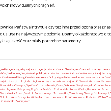
woich indywidualnych pragnień.
ownica Państwa intryguje czy też inna przedłożona przez nas
 to usługa na najwyższym poziomie. Dbamy o każdorazowo o t
wyższą jakość oraz miały potrzebne parametry.
i
,
Bełżyce
,
Bieliny
,
Biłgoraj
,
Biszcza
,
Bojanów
,
Brzóza Królewska
,
Brzóza Stadnicka
,
Bychawa
,
C
rbów
,
Giedlarowa
,
Głogów Małopolski
,
Głuchów
,
Godziszów
,
Godziszów Pierwszy
,
Goraj
,
Gorlicz
w
,
Józefów nad Wisłą
,
Kamień
,
Kazimierz Dolny
,
Kępie Żaleszańskie
,
Kolbuszowa
,
Komarów-O
eżajsk
,
Lipsko
,
Lublin
,
Łabunie
,
Łańcut
,
Łęczna
,
Łukowa
,
Majdan Królewski
,
Markowa
,
Markus
Nowosielce
,
Oleszyce
,
Opatów
,
Opole Lubelskie
,
Osiek
,
Ostrowiec Świętokrzyski
,
Ożarów
,
Pade
owiec
,
Rejowiec Fabryczny
,
Rogóźno
,
Rozbórz
,
Rudna Mała
,
Rudna Wielka
,
Rudnik nad Sanem
Stare Miasto
,
Susiec
,
Świdnik
,
Szczebrzeszyn
,
Tarnawatka
,
Tarnobrzeg
,
Tarnogród
,
Tereszpol
,
Wilkołaz
,
Wola Żarczycka
,
Wólka Niedźwiedzka
,
Wólka Pełkińska
,
Wólka Podleśna
,
Wólka Ta
,
Żurawiczki
,
Zwierzyniec
.