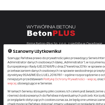
Firma Beton-Plus Sp. z o.o., z siedzibą w Owadowie,
gmina Jastrzębia, istnieje na rynku od 2012 roku.
🍪 Szanowny Użytkowniku!
Działamy na terenie Radomia i okolic. Jako
Szanując Państwa prawo do prywatności jako prowadzący Serwis Intern
profesjonaliści w wytwarzaniu betonu i prefabrykat
Administrator danych osobowych (dalej „Administrator”), w rozumien
posiadamy przyzakładowe laboratorium.
Europejskiego i Rady (UE) 2016/679 z dnia 27 kwietnia 2016 r. w sprawi
przetwarzaniem danych osobowych i w sprawie swobodnego przepływ
dyrektywy 95/46/WE (Dz.U.UE.L.2016.119.1 – ogólne rozporządzenie o oc
Zapraszamy do zapoznania się naszą ofertą usługow
niniejszym przedstawiam
Politykę Ochrony Prywatności – więcej,
oraz
więcej,
obowiązujące w Serwisie.
W ramach Serwisu stosujemy pliki cookies. Ich celem jest świadczenie
również dostosowanych do Państwa indywidualnych potrzeb. Korzysta
przeglądarki dotyczących cookies oznacza, że będą one umieszczane
chwili możecie Państwo dokonać zmiany ustawień przeglądarki dotyc