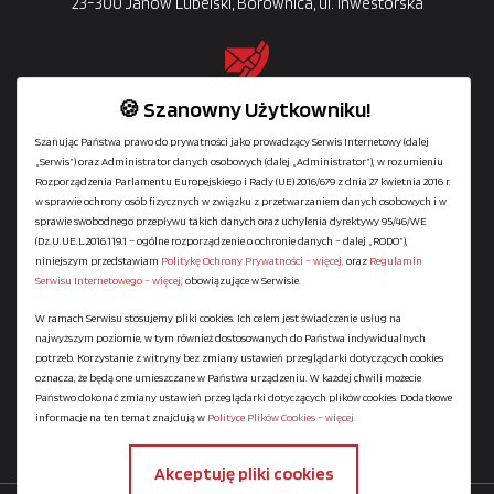
23-300 Janów Lubelski, Borownica, ul. Inwestorska
🍪 Szanowny Użytkowniku!
Owadów: +48
608-440-640
| +48
(48) 381-70-70
Szanując Państwa prawo do prywatności jako prowadzący Serwis Internetowy (dalej
Janów Lubelski: +48
691-199-991
„Serwis”) oraz Administrator danych osobowych (dalej „Administrator”), w rozumieniu
Dział sprzedaży prefabrykatów
Rozporządzenia Parlamentu Europejskiego i Rady (UE) 2016/679 z dnia 27 kwietnia 2016 r.
+48
691-484-036
w sprawie ochrony osób fizycznych w związku z przetwarzaniem danych osobowych i w
sprawie swobodnego przepływu takich danych oraz uchylenia dyrektywy 95/46/WE
(Dz.U.UE.L.2016.119.1 – ogólne rozporządzenie o ochronie danych – dalej „RODO”),
niniejszym przedstawiam
Politykę Ochrony Prywatności – więcej,
oraz
Regulamin
Dystrybucja
Serwisu Internetowego – więcej,
obowiązujące w Serwisie.
W ramach Serwisu stosujemy pliki cookies. Ich celem jest świadczenie usług na
najwyższym poziomie, w tym również dostosowanych do Państwa indywidualnych
Regulamin serwisu
potrzeb. Korzystanie z witryny bez zmiany ustawień przeglądarki dotyczących cookies
Polityka Ochrony Prywatności
oznacza, że będą one umieszczane w Państwa urządzeniu. W każdej chwili możecie
Państwo dokonać zmiany ustawień przeglądarki dotyczących plików cookies. Dodatkowe
Polityka Plików Cookies
informacje na ten temat znajdują w
Polityce Plików Cookies – więcej.
Mapa strony
Akceptuję pliki cookies