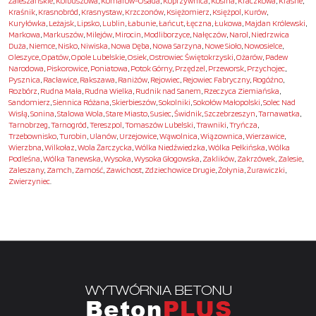
Żaleszańskie
,
Kolbuszowa
,
Komarów-Osada
,
Koprzywnica
,
Kosina
,
Kraczkowa
,
Krasne
,
Kraśnik
,
Krasnobród
,
Krasnystaw
,
Krzczonów
,
Księżomierz
,
Księżpol
,
Kurów
,
Kuryłówka
,
Leżajsk
,
Lipsko
,
Lublin
,
Łabunie
,
Łańcut
,
Łęczna
,
Łukowa
,
Majdan Królewski
,
Markowa
,
Markuszów
,
Milejów
,
Mirocin
,
Modliborzyce
,
Nałęczów
,
Narol
,
Niedrzwica
Duża
,
Niemce
,
Nisko
,
Niwiska
,
Nowa Dęba
,
Nowa Sarzyna
,
Nowe Sioło
,
Nowosielce
,
Oleszyce
,
Opatów
,
Opole Lubelskie
,
Osiek
,
Ostrowiec Świętokrzyski
,
Ożarów
,
Padew
Narodowa
,
Piskorowice
,
Poniatowa
,
Potok Górny
,
Przędzel
,
Przeworsk
,
Przychojec
,
Pysznica
,
Racławice
,
Rakszawa
,
Raniżów
,
Rejowiec
,
Rejowiec Fabryczny
,
Rogóźno
,
Rozbórz
,
Rudna Mała
,
Rudna Wielka
,
Rudnik nad Sanem
,
Rzeczyca Ziemiańska
,
Sandomierz
,
Siennica Różana
,
Skierbieszów
,
Sokolniki
,
Sokołów Małopolski
,
Solec Nad
Wisłą
,
Sonina
,
Stalowa Wola
,
Stare Miasto
,
Susiec
,
Świdnik
,
Szczebrzeszyn
,
Tarnawatka
,
Tarnobrzeg
,
Tarnogród
,
Tereszpol
,
Tomaszów Lubelski
,
Trawniki
,
Tryńcza
,
Trzebownisko
,
Turobin
,
Ulanów
,
Urzejowice
,
Wąwolnica
,
Wiązownica
,
Wierzawice
,
Wierzbna
,
Wilkołaz
,
Wola Żarczycka
,
Wólka Niedźwiedzka
,
Wólka Pełkińska
,
Wólka
Podleśna
,
Wólka Tanewska
,
Wysoka
,
Wysoka Głogowska
,
Zaklików
,
Zakrzówek
,
Zalesie
,
Zaleszany
,
Zamch
,
Zamość
,
Zawichost
,
Zdziechowice Drugie
,
Żołynia
,
Żurawiczki
,
Zwierzyniec
.