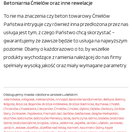
Betoniarnia Ćmielów oraz inne rewelacje
To nie ma znaczenia czy beton towarowy Ćmielów
Państwa intryguje czy również inna przedłożona przez nas
usługa jest tym, z czego Państwo chcą skorzystać –
gwarantujemy że zawsze będzie to usługa na najwyższym
poziomie. Dbamy o każdorazowo o to, by wszelkie
produkty wychodzące z ramienia należącej do nas firmy
spełniały wysoką jakość oraz miały wymagane parametry.
Obsługujemy miasta i okolice w Janowie Lubelskim:
Adamówka
,
Albigowa
,
Aleksandrów
,
Annopol
,
Baranów Sandomierski
,
Bełżyce
,
Bieliny
,
Biłgoraj
,
Biszcza
,
Bojanów
,
Brzóza Królewska
,
Brzóza Stadnicka
,
Bychawa
,
Chodel
,
Chrzanów
,
Chwałowice
,
Cieszanów
,
Ćmielów
,
Cmolas
,
Dębno
,
Dębów
,
Dwikozy
,
Dzików
Stary
,
Dzikowiec
,
Fajsławice
,
Frampol
,
Gać
,
Garbów
,
Giedlarowa
,
Głogów Małopolski
,
Głuchów
,
Godziszów
,
Godziszów Pierwszy
,
Goraj
,
Gorliczyna
,
Górno
,
Grębów
,
Grodzisko
Dolne
,
Grodzisko Górne
,
Grzęska
,
Izbica
,
Jabłonna
,
Jagiełła
,
Janów Lubelski
,
Janowiec
,
Jarocin
,
Jeżowe
,
Józefów
,
Józefów nad Wisłą
,
Kamień
,
Kazimierz Dolny
,
Kępie