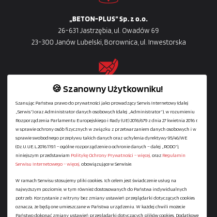
„BETON-PLUS” Sp. z o.o.
26-631 Jastrzębia, ul. Owadów 69
23-300 Janów Lubelski, Borownica, ul. Inwestorska
🍪 Szanowny Użytkowniku!
Owadów: +48
608-440-640
| +48
(48) 381-70-70
Szanując Państwa prawo do prywatności jako prowadzący Serwis Internetowy (dalej
Janów Lubelski: +48
691-199-991
„Serwis”) oraz Administrator danych osobowych (dalej „Administrator”), w rozumieniu
Dział sprzedaży prefabrykatów
Rozporządzenia Parlamentu Europejskiego i Rady (UE) 2016/679 z dnia 27 kwietnia 2016 r.
+48
691-484-036
w sprawie ochrony osób fizycznych w związku z przetwarzaniem danych osobowych i w
sprawie swobodnego przepływu takich danych oraz uchylenia dyrektywy 95/46/WE
(Dz.U.UE.L.2016.119.1 – ogólne rozporządzenie o ochronie danych – dalej „RODO”),
niniejszym przedstawiam
Politykę Ochrony Prywatności – więcej,
oraz
Regulamin
Dystrybucja
Serwisu Internetowego – więcej,
obowiązujące w Serwisie.
W ramach Serwisu stosujemy pliki cookies. Ich celem jest świadczenie usług na
najwyższym poziomie, w tym również dostosowanych do Państwa indywidualnych
Regulamin serwisu
potrzeb. Korzystanie z witryny bez zmiany ustawień przeglądarki dotyczących cookies
Polityka Ochrony Prywatności
oznacza, że będą one umieszczane w Państwa urządzeniu. W każdej chwili możecie
Państwo dokonać zmiany ustawień przeglądarki dotyczących plików cookies. Dodatkowe