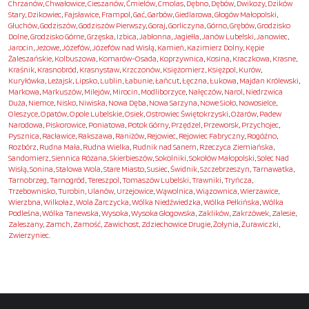
Chrzanów
,
Chwałowice
,
Cieszanów
,
Ćmielów
,
Cmolas
,
Dębno
,
Dębów
,
Dwikozy
,
Dzików
Stary
,
Dzikowiec
,
Fajsławice
,
Frampol
,
Gać
,
Garbów
,
Giedlarowa
,
Głogów Małopolski
,
Głuchów
,
Godziszów
,
Godziszów Pierwszy
,
Goraj
,
Gorliczyna
,
Górno
,
Grębów
,
Grodzisko
Dolne
,
Grodzisko Górne
,
Grzęska
,
Izbica
,
Jabłonna
,
Jagiełła
,
Janów Lubelski
,
Janowiec
,
Jarocin
,
Jeżowe
,
Józefów
,
Józefów nad Wisłą
,
Kamień
,
Kazimierz Dolny
,
Kępie
Żaleszańskie
,
Kolbuszowa
,
Komarów-Osada
,
Koprzywnica
,
Kosina
,
Kraczkowa
,
Krasne
,
Kraśnik
,
Krasnobród
,
Krasnystaw
,
Krzczonów
,
Księżomierz
,
Księżpol
,
Kurów
,
Kuryłówka
,
Leżajsk
,
Lipsko
,
Lublin
,
Łabunie
,
Łańcut
,
Łęczna
,
Łukowa
,
Majdan Królewski
,
Markowa
,
Markuszów
,
Milejów
,
Mirocin
,
Modliborzyce
,
Nałęczów
,
Narol
,
Niedrzwica
Duża
,
Niemce
,
Nisko
,
Niwiska
,
Nowa Dęba
,
Nowa Sarzyna
,
Nowe Sioło
,
Nowosielce
,
Oleszyce
,
Opatów
,
Opole Lubelskie
,
Osiek
,
Ostrowiec Świętokrzyski
,
Ożarów
,
Padew
Narodowa
,
Piskorowice
,
Poniatowa
,
Potok Górny
,
Przędzel
,
Przeworsk
,
Przychojec
,
Pysznica
,
Racławice
,
Rakszawa
,
Raniżów
,
Rejowiec
,
Rejowiec Fabryczny
,
Rogóźno
,
Rozbórz
,
Rudna Mała
,
Rudna Wielka
,
Rudnik nad Sanem
,
Rzeczyca Ziemiańska
,
Sandomierz
,
Siennica Różana
,
Skierbieszów
,
Sokolniki
,
Sokołów Małopolski
,
Solec Nad
Wisłą
,
Sonina
,
Stalowa Wola
,
Stare Miasto
,
Susiec
,
Świdnik
,
Szczebrzeszyn
,
Tarnawatka
,
Tarnobrzeg
,
Tarnogród
,
Tereszpol
,
Tomaszów Lubelski
,
Trawniki
,
Tryńcza
,
Trzebownisko
,
Turobin
,
Ulanów
,
Urzejowice
,
Wąwolnica
,
Wiązownica
,
Wierzawice
,
Wierzbna
,
Wilkołaz
,
Wola Żarczycka
,
Wólka Niedźwiedzka
,
Wólka Pełkińska
,
Wólka
Podleśna
,
Wólka Tanewska
,
Wysoka
,
Wysoka Głogowska
,
Zaklików
,
Zakrzówek
,
Zalesie
,
Zaleszany
,
Zamch
,
Zamość
,
Zawichost
,
Zdziechowice Drugie
,
Żołynia
,
Żurawiczki
,
Zwierzyniec
.