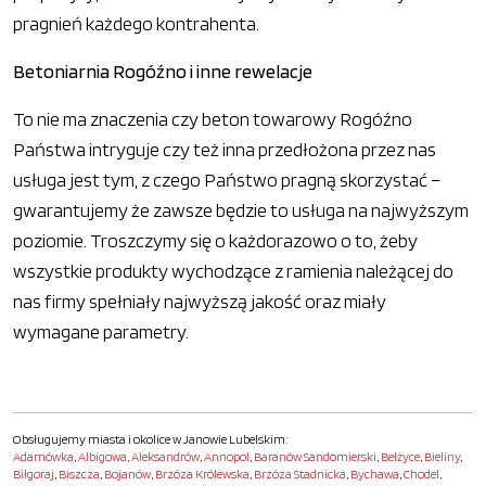
pragnień każdego kontrahenta.
Betoniarnia Rogóźno i inne rewelacje
To nie ma znaczenia czy beton towarowy Rogóźno
Państwa intryguje czy też inna przedłożona przez nas
usługa jest tym, z czego Państwo pragną skorzystać –
gwarantujemy że zawsze będzie to usługa na najwyższym
poziomie. Troszczymy się o każdorazowo o to, żeby
wszystkie produkty wychodzące z ramienia należącej do
nas firmy spełniały najwyższą jakość oraz miały
wymagane parametry.
Obsługujemy miasta i okolice w Janowie Lubelskim:
Adamówka
,
Albigowa
,
Aleksandrów
,
Annopol
,
Baranów Sandomierski
,
Bełżyce
,
Bieliny
,
Biłgoraj
,
Biszcza
,
Bojanów
,
Brzóza Królewska
,
Brzóza Stadnicka
,
Bychawa
,
Chodel
,