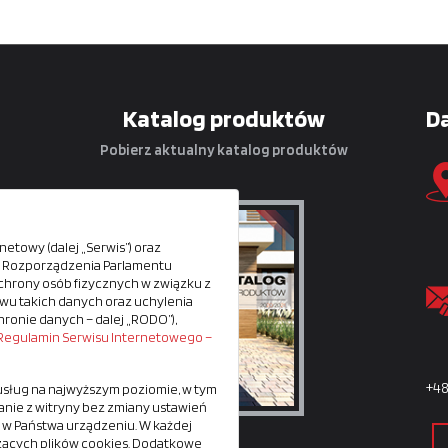
Katalog produktów
D
Pobierz aktualny katalog produktów
etowy (dalej „Serwis”) oraz
ów
iu Rozporządzenia Parlamentu
e ochrony osób fizycznych w związku z
u takich danych oraz uchylenia
hronie danych – dalej „RODO”),
ą.
Regulamin Serwisu Internetowego –
+4
 usług na najwyższym poziomie, w tym
nie z witryny bez zmiany ustawień
 w Państwa urządzeniu. W każdej
zących plików cookies. Dodatkowe