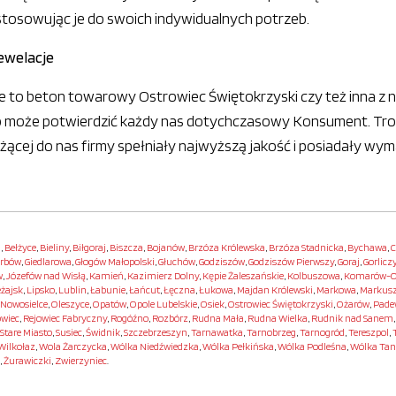
stosowując je do swoich indywidualnych potrzeb.
rewelacje
uje to beton towarowy Ostrowiec Świętokrzyski czy też inna 
o może potwierdzić każdy nas dotychczasowy Konsument. Tro
żącej do nas firmy spełniały najwyższą jakość i posiadały wy
i
,
Bełżyce
,
Bieliny
,
Biłgoraj
,
Biszcza
,
Bojanów
,
Brzóza Królewska
,
Brzóza Stadnicka
,
Bychawa
,
C
rbów
,
Giedlarowa
,
Głogów Małopolski
,
Głuchów
,
Godziszów
,
Godziszów Pierwszy
,
Goraj
,
Gorlicz
w
,
Józefów nad Wisłą
,
Kamień
,
Kazimierz Dolny
,
Kępie Żaleszańskie
,
Kolbuszowa
,
Komarów-O
eżajsk
,
Lipsko
,
Lublin
,
Łabunie
,
Łańcut
,
Łęczna
,
Łukowa
,
Majdan Królewski
,
Markowa
,
Markus
Nowosielce
,
Oleszyce
,
Opatów
,
Opole Lubelskie
,
Osiek
,
Ostrowiec Świętokrzyski
,
Ożarów
,
Pade
owiec
,
Rejowiec Fabryczny
,
Rogóźno
,
Rozbórz
,
Rudna Mała
,
Rudna Wielka
,
Rudnik nad Sanem
Stare Miasto
,
Susiec
,
Świdnik
,
Szczebrzeszyn
,
Tarnawatka
,
Tarnobrzeg
,
Tarnogród
,
Tereszpol
,
Wilkołaz
,
Wola Żarczycka
,
Wólka Niedźwiedzka
,
Wólka Pełkińska
,
Wólka Podleśna
,
Wólka Ta
,
Żurawiczki
,
Zwierzyniec
.