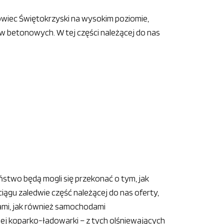
rowiec Świętokrzyski na wysokim poziomie,
w betonowych. W tej części należącej do nas
ństwo będą mogli się przekonać o tym, jak
iągu zaledwie część należącej do nas oferty,
i, jak również samochodami
j koparko-ładowarki – z tych olśniewających