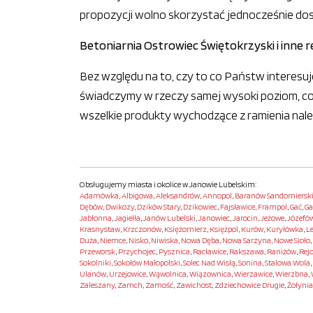
propozycji wolno skorzystać jednocześnie do
Betoniarnia Ostrowiec Świętokrzyski i inne 
Bez względu na to, czy to co Państw interes
świadczymy w rzeczy samej wysoki poziom, c
wszelkie produkty wychodzące z ramienia nale
Obsługujemy miasta i okolice w Janowie Lubelskim:
Adamówka
,
Albigowa
,
Aleksandrów
,
Annopol
,
Baranów Sandomiersk
Dębów
,
Dwikozy
,
Dzików Stary
,
Dzikowiec
,
Fajsławice
,
Frampol
,
Gać
,
Ga
Jabłonna
,
Jagiełła
,
Janów Lubelski
,
Janowiec
,
Jarocin
,
Jeżowe
,
Józefó
Krasnystaw
,
Krzczonów
,
Księżomierz
,
Księżpol
,
Kurów
,
Kuryłówka
,
L
Duża
,
Niemce
,
Nisko
,
Niwiska
,
Nowa Dęba
,
Nowa Sarzyna
,
Nowe Sioło
,
Przeworsk
,
Przychojec
,
Pysznica
,
Racławice
,
Rakszawa
,
Raniżów
,
Rej
Sokolniki
,
Sokołów Małopolski
,
Solec Nad Wisłą
,
Sonina
,
Stalowa Wola
,
Ulanów
,
Urzejowice
,
Wąwolnica
,
Wiązownica
,
Wierzawice
,
Wierzbna
,
Zaleszany
,
Zamch
,
Zamość
,
Zawichost
,
Zdziechowice Drugie
,
Żołynia