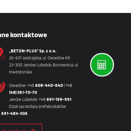
ane kontaktowe
„BETON-PLUS” Sp. z o.o.
26-631 Jastrzębia, ul. Owadów 69
23-300 Janów Lubelski, Borownica, ul.
Inwestorska
Owadów: +48
608-440-640
| +48
(48) 381-70-70
Janów Lubelski: +48
691-199-991
Dział sprzedaży prefabrykatów
8
691-484-036