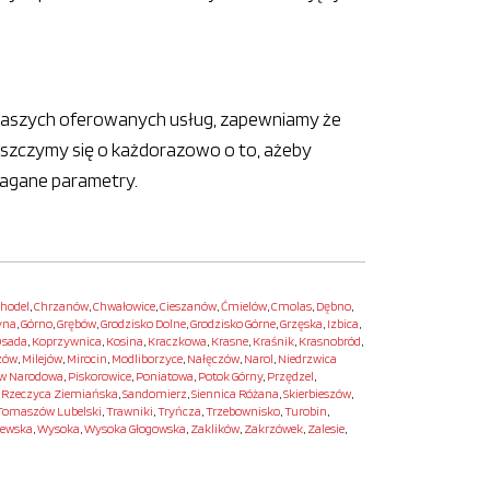
z naszych oferowanych usług, zapewniamy że
szczymy się o każdorazowo o to, ażeby
magane parametry.
hodel
,
Chrzanów
,
Chwałowice
,
Cieszanów
,
Ćmielów
,
Cmolas
,
Dębno
,
yna
,
Górno
,
Grębów
,
Grodzisko Dolne
,
Grodzisko Górne
,
Grzęska
,
Izbica
,
sada
,
Koprzywnica
,
Kosina
,
Kraczkowa
,
Krasne
,
Kraśnik
,
Krasnobród
,
zów
,
Milejów
,
Mirocin
,
Modliborzyce
,
Nałęczów
,
Narol
,
Niedrzwica
w Narodowa
,
Piskorowice
,
Poniatowa
,
Potok Górny
,
Przędzel
,
,
Rzeczyca Ziemiańska
,
Sandomierz
,
Siennica Różana
,
Skierbieszów
,
Tomaszów Lubelski
,
Trawniki
,
Tryńcza
,
Trzebownisko
,
Turobin
,
newska
,
Wysoka
,
Wysoka Głogowska
,
Zaklików
,
Zakrzówek
,
Zalesie
,