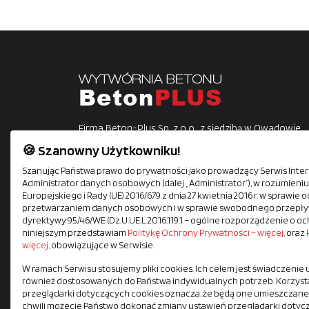
Firma Beton-Plus Sp. z o.o., z siedzibą w Owadowie,
gmina Jastrzębia, istnieje na rynku od 2012 roku.
🍪 Szanowny Użytkowniku!
Działamy na terenie Radomia i okolic. Jako
Szanując Państwa prawo do prywatności jako prowadzący Serwis Intern
profesjonaliści w wytwarzaniu betonu i prefabrykat
Administrator danych osobowych (dalej „Administrator”), w rozumien
posiadamy przyzakładowe laboratorium.
Europejskiego i Rady (UE) 2016/679 z dnia 27 kwietnia 2016 r. w sprawi
przetwarzaniem danych osobowych i w sprawie swobodnego przepływ
dyrektywy 95/46/WE (Dz.U.UE.L.2016.119.1 – ogólne rozporządzenie o oc
Zapraszamy do zapoznania się naszą ofertą usługow
niniejszym przedstawiam
Politykę Ochrony Prywatności – więcej,
oraz
więcej,
obowiązujące w Serwisie.
W ramach Serwisu stosujemy pliki cookies. Ich celem jest świadczenie
również dostosowanych do Państwa indywidualnych potrzeb. Korzysta
przeglądarki dotyczących cookies oznacza, że będą one umieszczane
chwili możecie Państwo dokonać zmiany ustawień przeglądarki dotyc