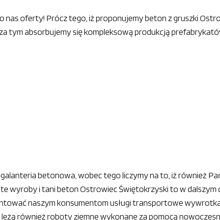
do nas oferty! Prócz tego, iż proponujemy beton z gruszki Ost
poza tym absorbujemy się kompleksową produkcją prefabrykató
galanteria betonowa, wobec tego liczymy na to, iż również Pa
te wyroby i tani beton Ostrowiec Świętokrzyski to w dalszym c
ntować naszym konsumentom usługi transportowe wywrotkam
i leżą również roboty ziemne wykonane za pomocą nowoczesne