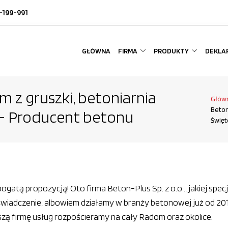
-199-991
GŁÓWNA
FIRMA
PRODUKTY
DEKLAR
 z gruszki, betoniarnia
Głów
Beton
 – Producent betonu
Święt
ogatą propozycją! Oto firma Beton-Plus Sp. z o.o ., jakiej spe
iadczenie, albowiem działamy w branży betonowej już od 2012
zą firmę usług rozpościeramy na cały Radom oraz okolice.