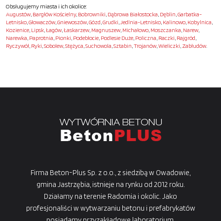
Obsługujemy miasta i ich okolice:
Augustów
,
Bargłów Kościelny
,
Bobrowniki
,
Dąbrowa Białostocka
,
Dęblin
,
Garbatka-
Letnisko
,
Głowaczów
,
Gniewoszów
,
Gózd
,
Grudki
,
Jedlnia-Letnisko
,
Kalinowo
,
Kobylnica
,
Kozienice
,
Lipsk
,
Łagów
,
Łaskarzew
,
Magnuszew
,
Michałowo
,
Moszczanka
,
Narew
,
Narewka
,
Paprotnia
,
Pionki
,
Podebłocie
,
Podlesie Duże
,
Policzna
,
Raczki
,
Rajgród
,
Ryczywół
,
Ryki
,
Sobolew
,
Stężyca
,
Suchowola
,
Sztabin
,
Trojanów
,
Wieliczki
,
Zabłudów
.
Firma Beton-Plus Sp. z o.o., z siedzibą w Owadowie,
gmina Jastrzębia, istnieje na rynku od 2012 roku.
Działamy na terenie Radomia i okolic. Jako
profesjonaliści w wytwarzaniu betonu i prefabrykatów
posiadamy przyzakładowe laboratorium.