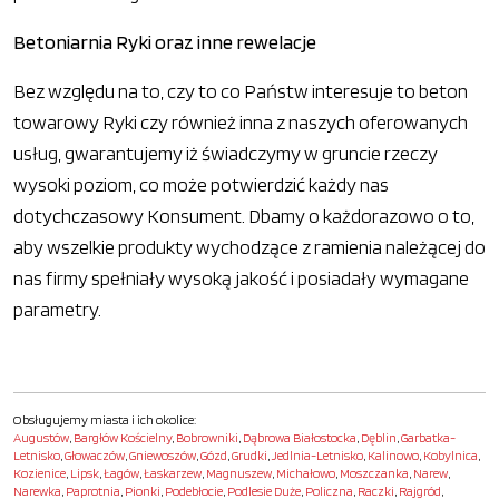
Betoniarnia Ryki oraz inne rewelacje
Bez względu na to, czy to co Państw interesuje to beton
towarowy Ryki czy również inna z naszych oferowanych
usług, gwarantujemy iż świadczymy w gruncie rzeczy
wysoki poziom, co może potwierdzić każdy nas
dotychczasowy Konsument. Dbamy o każdorazowo o to,
aby wszelkie produkty wychodzące z ramienia należącej do
nas firmy spełniały wysoką jakość i posiadały wymagane
parametry.
Obsługujemy miasta i ich okolice:
Augustów
,
Bargłów Kościelny
,
Bobrowniki
,
Dąbrowa Białostocka
,
Dęblin
,
Garbatka-
Letnisko
,
Głowaczów
,
Gniewoszów
,
Gózd
,
Grudki
,
Jedlnia-Letnisko
,
Kalinowo
,
Kobylnica
,
Kozienice
,
Lipsk
,
Łagów
,
Łaskarzew
,
Magnuszew
,
Michałowo
,
Moszczanka
,
Narew
,
Narewka
,
Paprotnia
,
Pionki
,
Podebłocie
,
Podlesie Duże
,
Policzna
,
Raczki
,
Rajgród
,