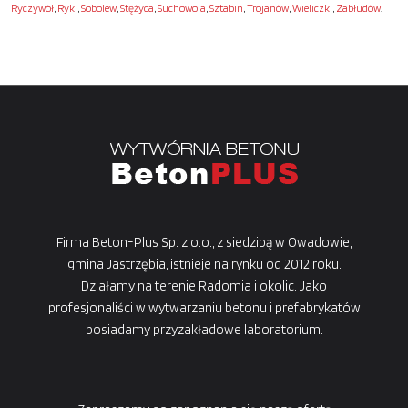
Ryczywół
,
Ryki
,
Sobolew
,
Stężyca
,
Suchowola
,
Sztabin
,
Trojanów
,
Wieliczki
,
Zabłudów
.
Firma Beton-Plus Sp. z o.o., z siedzibą w Owadowie,
gmina Jastrzębia, istnieje na rynku od 2012 roku.
Działamy na terenie Radomia i okolic. Jako
profesjonaliści w wytwarzaniu betonu i prefabrykatów
posiadamy przyzakładowe laboratorium.