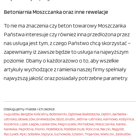
Betoniarnia Moszczanka oraz inne rewelacje
To nie ma znaczenia czy beton towarowy Moszczanka
Państwa interesuje czy również inna przedłożona przez
nas usługa jest tym, z czego Państwo chcą skorzystać –
zapewniamy iż zawsze będzie to usługa na najwyższym
poziomie. Dbamy o każdorazowo o to, aby wszelkie
artykuły wychodzące z ramienia naszej firmy spełniały
najwyższą jakość oraz posiadały potrzebne parametry.
Obsługujemy miasta i ich okolice:
Augustów
,
Bargłów Kościelny
,
Bobrowniki
,
Dąbrowa Białostocka
,
Dęblin
,
Garbatka-
Letnisko
,
Głowaczów
,
Gniewoszów
,
Gózd
,
Grudki
,
Jedlnia-Letnisko
,
Kalinowo
,
Kobylnica
,
Kozienice
,
Lipsk
,
Łagów
,
Łaskarzew
,
Magnuszew
,
Michałowo
,
Moszczanka
,
Narew
,
Narewka
,
Paprotnia
,
Pionki
,
Podebłocie
,
Podlesie Duże
,
Policzna
,
Raczki
,
Rajgród
,
Ryczywół
,
Ryki
,
Sobolew
,
Stężyca
,
Suchowola
,
Sztabin
,
Trojanów
,
Wieliczki
,
Zabłudów
.